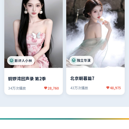
独立导演
影评人小林
北京朝暮篇7
铜锣湾回声录 第2季
43万次播放
48,975
34万次播放
28,760