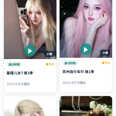
35集
37集
9.5
高分好剧
9.8
高分好剧
苏州自行车行 第1季
基隆儿女7 第2季
2025
14万次播放
2025
33万次播放