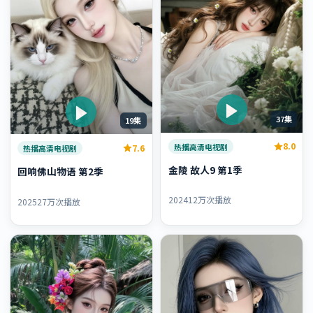
37集
19集
8.0
热播高清电视剧
7.6
热播高清电视剧
金陵 故人9 第1季
回响佛山物语 第2季
2024
12万次播放
2025
27万次播放