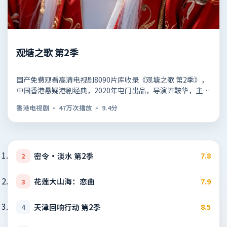
观塘之歌 第2季
国产免费观看高清电视剧8090片库收录《观塘之歌 第2季》，
中国香港悬疑港剧经典，2020年屯门出品，导演许鞍华，主演
成龙、郑秀…
香港电视剧
·
47万次播放
·
9.4
分
密令·淡水 第2季
7.8
2
花莲大山海：恋曲
7.9
3
天津回响行动 第2季
8.5
4