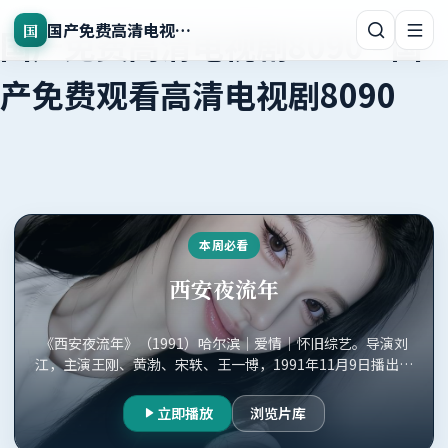
国产免费高清电视剧8090
国
国产免费高清电视剧8090
-
国
产免费观看高清电视剧8090
本周必看
西安夜流年
《西安夜流年》（1991）哈尔滨｜爱情｜怀旧综艺。导演刘
江，主演王刚、黄渤、宋轶、王一博，1991年11月9日播出，
国产免费观看高清电视剧8090正版收录。
立即播放
浏览片库