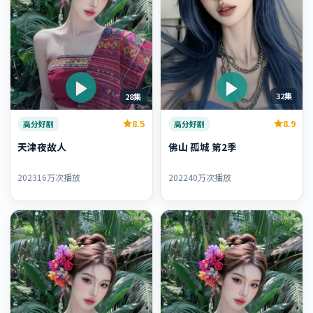
32集
28集
8.9
8.5
高分好剧
高分好剧
佛山 孤城 第2季
天津夜故人
2022
40万次播放
2023
16万次播放