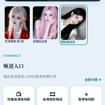
观塘追击录
天津情缘 第2季
西安夜流年
CHANNELS
频道入口
按品类快速进入8090高清免费片库
全部分类
📺
🎞️
⭐
热播高清电视剧
高清电影精选
香港电视剧